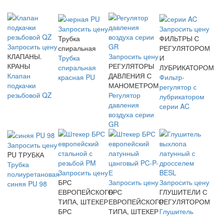
Запросить цену
Запросить цену
Трубка
ФИЛЬТРЫ С
Запросить цену
спиральная
РЕГУЛЯТОРОМ
КЛАПАНЫ.
Запросить цену
Трубка
И
КРАНЫ
РЕГУЛЯТОРЫ
спиральная
ЛУБРИКАТОРОМ
Клапан
ДАВЛЕНИЯ С
красная PU
Фильтр-
подкачки
МАНОМЕТРОМ
регулятор с
резьбовой QZ
Регулятор
лубрикатором
давления
серии AC
воздуха серии
GR
Запросить цену
PU ТРУБКА
Трубка
Запросить цену
полиуретановая
БРС
Запросить цену
Запросить цену
синяя PU 98
ЕВРОПЕЙСКОГО
БРС
ГЛУШИТЕЛИ С
ТИПА, ШТЕКЕР
ЕВРОПЕЙСКОГО
РЕГУЛЯТОРОМ
БРС
ТИПА, ШТЕКЕР
Глушитель