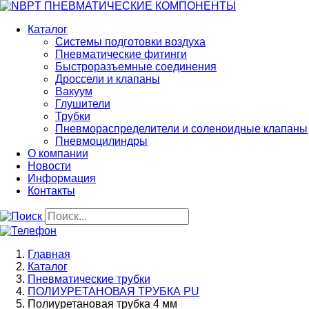
Перейти
к
Каталог
основному
Системы подготовки воздуха
содержанию
Пневматические фитинги
Быстроразъемные соединения
Дроссели и клапаны
Вакуум
Глушители
Трубки
Пневмораспределители и соленоидные клапаны
Пневмоцилиндры
О компании
Новости
Информация
Контакты
Строка
Главная
навигации
Каталог
Пневматические трубки
ПОЛИУРЕТАНОВАЯ ТРУБКА PU
Полиуретановая трубка 4 мм