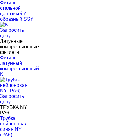
Фитинг
стальной
цанговый Y-
образный SSY
Запросить
цену
Латунные
компрессионные
фитинги
Фитинг
латунный
компрессионный
KI
Запросить
цену
ТРУБКА NY
PA6
Трубка
нейлоновая
синяя NY
(PA6)