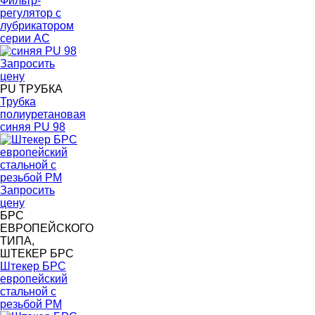
Фильтр-
регулятор с
лубрикатором
серии AC
Запросить
цену
PU ТРУБКА
Трубка
полиуретановая
синяя PU 98
Запросить
цену
БРС
ЕВРОПЕЙСКОГО
ТИПА,
ШТЕКЕР БРС
Штекер БРС
европейский
стальной с
резьбой PM