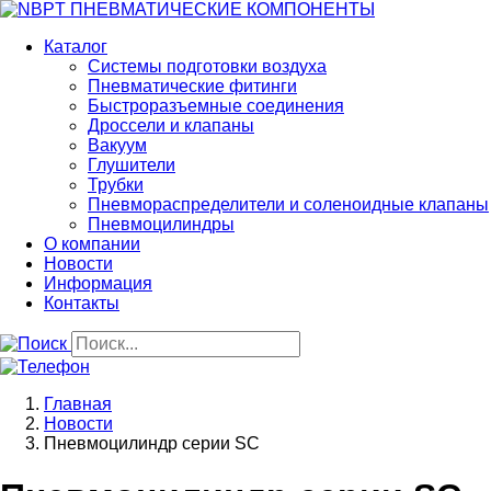
Перейти
к
Каталог
основному
Системы подготовки воздуха
содержанию
Пневматические фитинги
Быстроразъемные соединения
Дроссели и клапаны
Вакуум
Глушители
Трубки
Пневмораспределители и соленоидные клапаны
Пневмоцилиндры
О компании
Новости
Информация
Контакты
Строка
Главная
навигации
Новости
Пневмоцилиндр серии SC