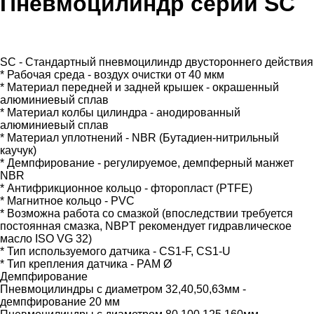
Пневмоцилиндр серии SC
SC - Стандартный пневмоцилиндр двустороннего действия
* Рабочая среда - воздух очистки от 40 мкм
* Материал передней и задней крышек - окрашенный
алюминиевый сплав
* Материал колбы цилиндра - анодированный
алюминиевый сплав
* Материал уплотнений - NBR (Бутадиен-нитрильный
каучук)
* Демпфирование - регулируемое, демпферный манжет
NBR
* Антифрикционное кольцо - фторопласт (PTFE)
* Магнитное кольцо - PVC
* Возможна работа со смазкой (впоследствии требуется
постоянная смазка, NBPT рекомендует гидравлическое
масло ISO VG 32)
* Тип используемого датчика - CS1-F, CS1-U
* Тип крепления датчика - PAM Ø
Демпфирование
Пневмоцилиндры с диаметром 32,40,50,63мм -
демпфирование 20 мм