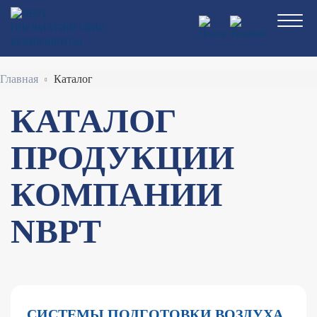
Перейти
к
основному
содержанию
Строка
Главная
Каталог
навигации
КАТАЛОГ
ПРОДУКЦИИ
КОМПАНИИ
NBPT
СИСТЕМЫ ПОДГОТОВКИ ВОЗДУХА