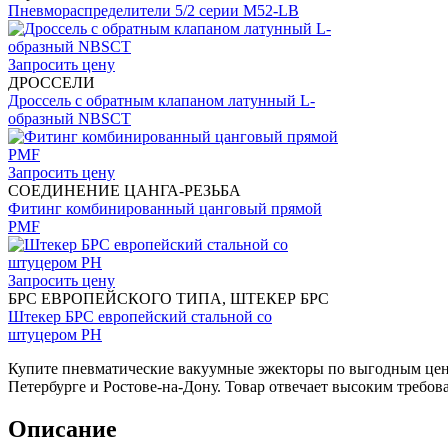
Пневмораспределители 5/2 серии M52-LB
Запросить цену
ДРОССЕЛИ
Дроссель с обратным клапаном латунный L-
образный NBSCT
Запросить цену
СОЕДИНЕНИЕ ЦАНГА-РЕЗЬБА
Фитинг комбинированный цанговый прямой
PMF
Запросить цену
БРС ЕВРОПЕЙСКОГО ТИПА, ШТЕКЕР БРС
Штекер БРС европейский стальной со
штуцером PH
Купите пневматические вакуумные эжекторы по выгодным це
Петербурге и Ростове-на-Дону. Товар отвечает высоким требо
Описание