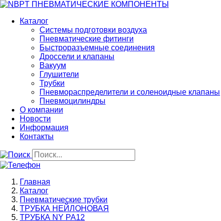
Перейти
к
Каталог
основному
Системы подготовки воздуха
содержанию
Пневматические фитинги
Быстроразъемные соединения
Дроссели и клапаны
Вакуум
Глушители
Трубки
Пневмораспределители и соленоидные клапаны
Пневмоцилиндры
О компании
Новости
Информация
Контакты
Строка
Главная
навигации
Каталог
Пневматические трубки
ТРУБКА НЕЙЛОНОВАЯ
ТРУБКА NY PA12