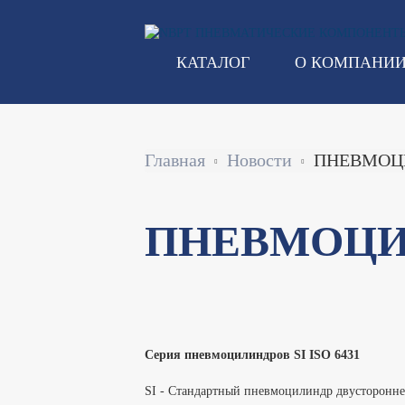
Перейти
к
основному
КАТАЛОГ
О КОМПАНИ
содержанию
Строка
Главная
Новости
ПНЕВМОЦИ
навигации
ПНЕВМОЦИ
Серия пневмоцилиндров SI ISO 6431
SI - Стандартный пневмоцилиндр двусторонне