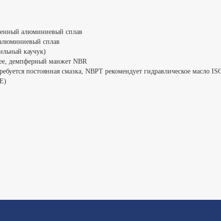
ашенный алюминиевый сплав
 алюминиевый сплав
ильный каучук)
нее, демпферный манжет NBR
требуется постоянная смазка, NBPT рекомендует гидравлическое масло IS
E)