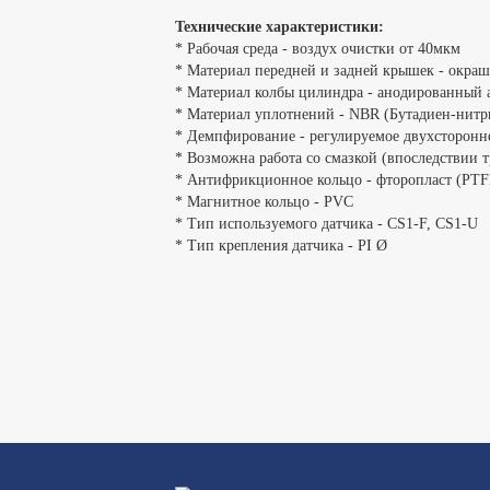
Технические характеристики:
* Рабочая среда - воздух очистки от 40мкм
* Материал передней и задней крышек - окр
* Материал колбы цилиндра - анодированный
* Материал уплотнений - NBR (Бутадиен-нитр
* Демпфирование - регулируемое двухсторон
* Возможна работа со смазкой (впоследствии 
* Антифрикционное кольцо - фторопласт (PTF
* Магнитное кольцо - PVC
* Тип используемого датчика - CS1-F, CS1-U
* Тип крепления датчика - PI Ø