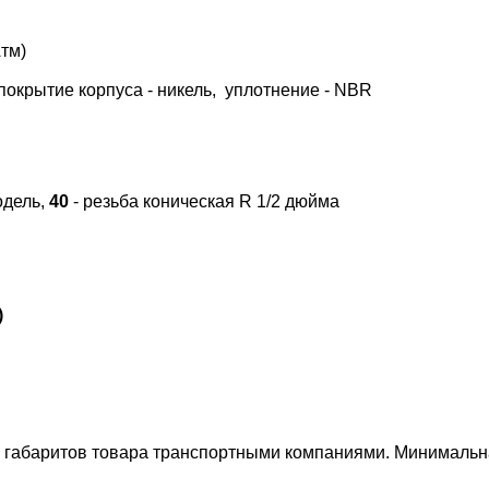
Атм)
 покрытие корпуса - никель, уплотнение - NBR
одель,
40
- резьба коническая R 1/2 дюйма
)
и габаритов товара транспортными компаниями. Минимальна