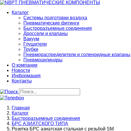
Перейти
к
Каталог
основному
Системы подготовки воздуха
содержанию
Пневматические фитинги
Быстроразъемные соединения
Дроссели и клапаны
Вакуум
Глушители
Трубки
Пневмораспределители и соленоидные клапаны
Пневмоцилиндры
О компании
Новости
Информация
Контакты
Строка
Главная
навигации
Каталог
Быстроразъемные соединения
БРС АЗИАТСКОГО ТИПА
Розетка БРС азиатская стальная с резьбой SM