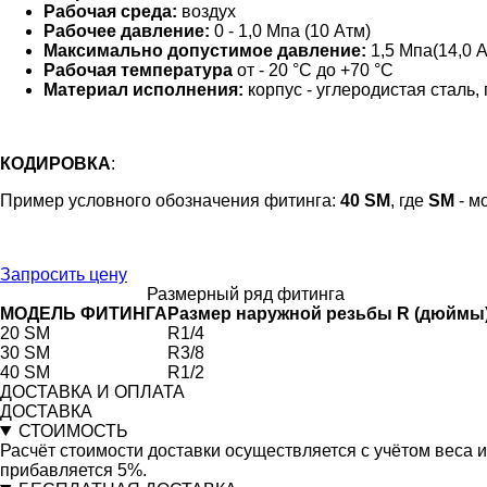
Рабочая среда:
воздух
Рабочее давление:
0 - 1,0 Мпа (10 Атм)
Максимально допустимое давление:
1,5 Мпа(14,0 
Рабочая температура
от - 20 °C до +70 °C
Материал исполнения:
корпус - углеродистая сталь,
КОДИРОВКА
:
Пример условного обозначения фитинга:
40
SM
, где
SM
- м
Запросить цену
Размерный ряд фитинга
МОДЕЛЬ ФИТИНГА
Размер наружной резьбы R (дюймы
20 SM
R1/4
30 SM
R3/8
40 SM
R1/2
ДОСТАВКА И ОПЛАТА
ДОСТАВКА
СТОИМОСТЬ
Расчёт стоимости доставки осуществляется с учётом веса 
прибавляется 5%.