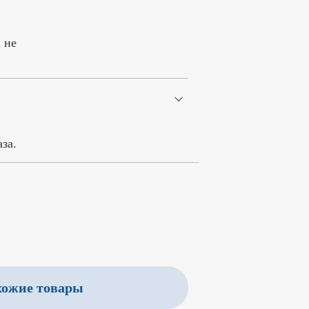
 не
в
за.
ожие товары