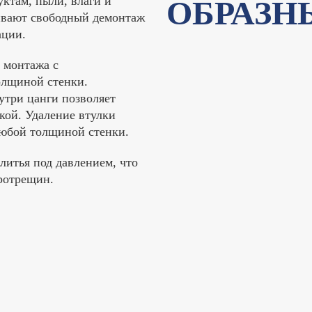
ктам, пыли, влаги и
ОБРАЗН
ивают свободный демонтаж
ации.
 монтажа с
олщиной стенки.
утри цанги позволяет
нкой. Удаление втулки
любой толщиной стенки.
литья под давлением, что
ротрещин.