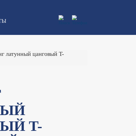
ТЫ
г латунный цанговый T-
Г
НЫЙ
ЫЙ T-