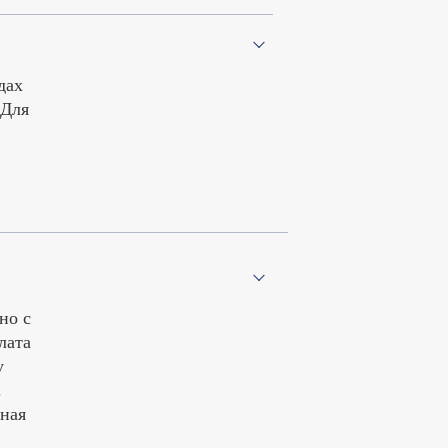
дах
 Для
но с
лата
у
.
ная