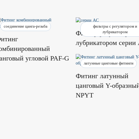
соединение цанга-резьба
фильтры с регулятором и
Фильтр-регулятор с
лубрикатором
итинг
лубрикатором серии
омбинированный
анговый угловой PAF-G
латунные цанговые фитинги
Фитинг латунный
цанговый Y-образны
NPYT