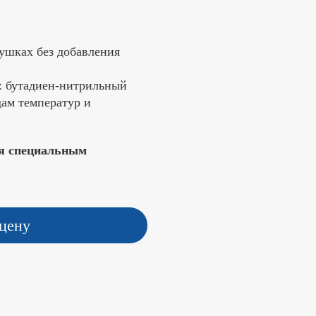
ушках без добавления
: бутадиен-нитрильный
дам температур и
ся специальным
цену