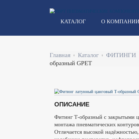
Перейти
к
основному
КАТАЛОГ
О КОМПАНИ
содержанию
Строка
Главная
Каталог
ФИТИНГИ
навигации
образный GPET
ОПИСАНИЕ
Фитинг Т-образный с закрытыми ц
монтажа пневматических контуров
Отличается высокой надёжностью,