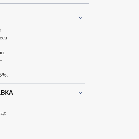
и
еса
и.
—
 5%.
АВКА
где