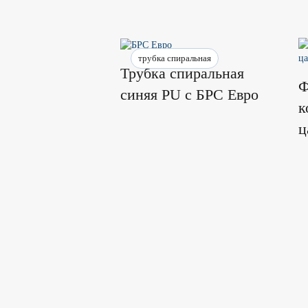
трубка спиральная
Трубка спиральная
Ф
синяя PU с БРС Евро
к
ц