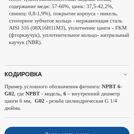
содержание меди: 57-60%, цинк: 37,5-42,2%,
свинец: 0,8-1,9%), покрытие корпуса - никель,
стопорное зубчатое кольцо - нержавеющая сталь
AISI 316 (08Х16Н11М3), уплотнение цанги - FKM
(фторкаучук), уплотнительное кольцо- нитрильный
каучук (NBR).
КОДИРОВКА
Пример условного обозначения фитинга:
NPBT 6-
G02
, где
NPBT
- модель,
6
– внутренний диаметр
цанги 6 мм,
G02
- резьба цилиндрическая G 1/4
дюйма.