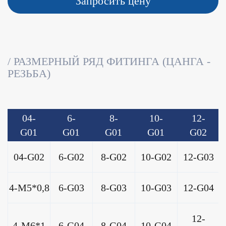
Запросить цену
РАЗМЕРНЫЙ РЯД ФИТИНГА (ЦАНГА -
РЕЗЬБА)
04-
6-
8-
10-
12-
G01
G01
G01
G01
G02
04-G02
6-G02
8-G02
10-G02
12-G03
4-M5*0,8
6-G03
8-G03
10-G03
12-G04
12-
4-M6*1
6-G04
8-G04
10-G04