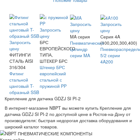
Запросить
Запросить
Запросить
цену
цену
цену
MA серия
Серия 4A
Запросить
БРС
Пневматический
(100,200,300,400)
цену
ЕВРОПЕЙСКОГО
цилиндр
Пневмораспредел
ФИТИНГИ
ТИПА,
серии MA
5/2 серии
СТАЛЬ AISI
ШТЕКЕР БРС
4A200
316/304
Штекер БРС
Фитинг
европейский
стальной
стальной с
цанговый T-
пружиной PP
образный SSB
Крепление для датчика GDZJ SI PI-2
В интернет-магазине NBPT вы можете купить Крепление для
датчика GDZJ SI PI-2 по доступной цене в Ростов-на-Дону от
производителя: быстрая недорогая доставка оборудования и
широкий каталог товаров.
Карта сайта