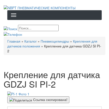
Перейти
к
основному
содержанию
Строка
Главная
Каталог
Пневмоцилиндры
Крепления для
навигации
датчиков положения
Крепление для датчика GDZJ SI PI-
2
Крепление для датчика
GDZJ SI PI-2
Ссылка скопирована!