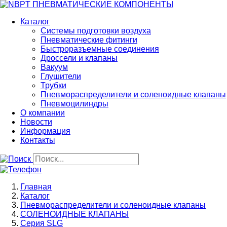
Перейти
к
Каталог
основному
Системы подготовки воздуха
содержанию
Пневматические фитинги
Быстроразъемные соединения
Дроссели и клапаны
Вакуум
Глушители
Трубки
Пневмораспределители и соленоидные клапаны
Пневмоцилиндры
О компании
Новости
Информация
Контакты
Строка
Главная
навигации
Каталог
Пневмораспределители и соленоидные клапаны
СОЛЕНОИДНЫЕ КЛАПАНЫ
Серия SLG