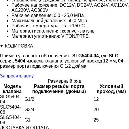
Рабочее напряжение: DC12V, DC24V, AC24V, AC110V,
AC220V, AC380V
Рабочее давление: 0,0 - 25,0 МПа
Максимальной давление: 50,0 МПа
Рабочая температура: −5...+150°C
Материал исполнения: корпус - латунь
Материал уплотнения: VITON/PTFE
КОДИРОВКА
Пример условного обозначения :
SLG5404-04
, где
SLG
серия,
5404 -
модель клапана
,
условный проход 12 мм,
04
–
размер порта подключения G 1/2 дюйма.
Запросить цену
Размерный ряд
Модель
Размер резьбы порта
Условный
клапана
подключения, (дюймы)
проход, (мм)
SLG5404-
G1/2
12
04
SLG5404-
G3/4
20
06
SLG5404-
G1
25
08
ДОСТАВКА И ОПЛАТА