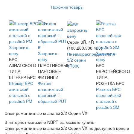
Похожие товары
Запросить
цену
Серии 3R, 4R
Запросить
(100,200,300,400)
цену
Запросить
Запросить
Пневмораспределители
БРС
цену
цену
5/2 серии
АЗИАТСКОГО
ПЛАСТИКОВЫЕ
БРС
4R300
ТИПА,
ЦАНГОВЫЕ
ЕВРОПЕЙСКОГО
ШТЕКЕР БРС
ФИТИНГИ
ТИПА,
Штекер БРС
Фитинг
РОЗЕТКА БРС
азиатский
пластиковый
Розетка БРС
стальной с
цанговый T-
европейский
резьбой PM
образный PUT
стальной с
резьбой SM
Электромагнитные клапаны 2/2 Серии VX
В интернет-магазине NBPT вы можете купить
Электромагнитные клапаны 2/2 Серии VX по доступной цене в