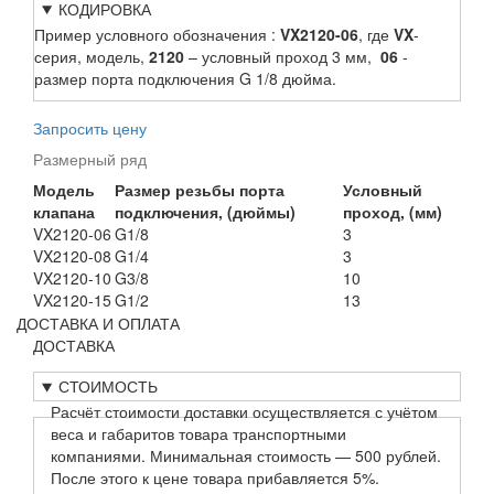
КОДИРОВКА
Пример условного обозначения :
VX2120-06
, где
VX
-
серия, модель,
2120
– условный проход 3 мм,
06
-
размер порта подключения G 1/8 дюйма.
Запросить цену
Размерный ряд
Модель
Размер резьбы порта
Условный
клапана
подключения, (дюймы)
проход, (мм)
VX2120-06
G1/8
3
VX2120-08
G1/4
3
VX2120-10
G3/8
10
VX2120-15
G1/2
13
ДОСТАВКА И ОПЛАТА
ДОСТАВКА
СТОИМОСТЬ
Расчёт стоимости доставки осуществляется с учётом
веса и габаритов товара транспортными
компаниями. Минимальная стоимость — 500 рублей.
После этого к цене товара прибавляется 5%.