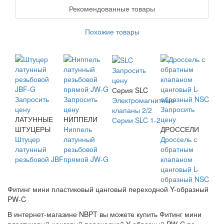
Рекомендованные товары
Похожие товары
Запросить
цену
Серия SLC
Запросить
Запросить
Электромагнитные
цену
цену
Запросить
клапаны 2/2
ЛАТУННЫЕ
НИППЕЛИ
цену
Серии SLC 1-2
ШТУЦЕРЫ
Ниппель
ДРОССЕЛИ
Штуцер
латунный
Дроссель с
латунный
резьбовой
обратным
резьбовой JBF
прямой JW-G
клапаном
цанговый L-
образный NSC
Фитинг мини пластиковый цанговый переходной Y-образный
PW-C
В интернет-магазине NBPT вы можете купить Фитинг мини