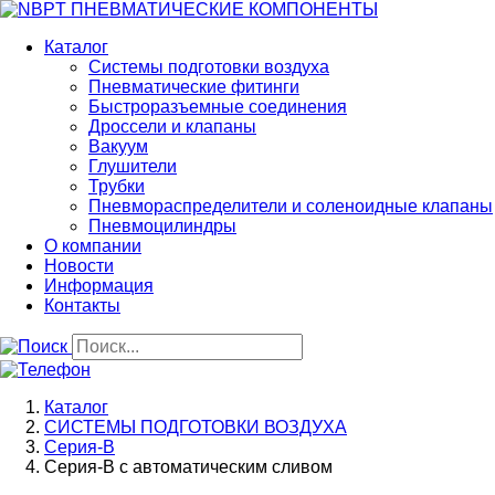
Перейти
к
Каталог
основному
Системы подготовки воздуха
содержанию
Пневматические фитинги
Быстроразъемные соединения
Дроссели и клапаны
Вакуум
Глушители
Трубки
Пневмораспределители и соленоидные клапаны
Пневмоцилиндры
О компании
Новости
Информация
Контакты
Строка
Каталог
навигации
СИСТЕМЫ ПОДГОТОВКИ ВОЗДУХА
Серия-В
Серия-В с автоматическим сливом