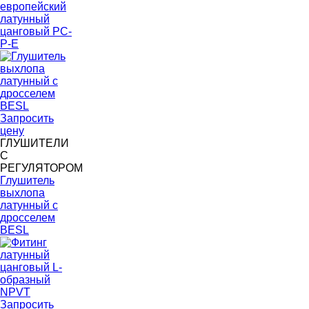
европейский
латунный
цанговый PC-
P-Е
Запросить
цену
ГЛУШИТЕЛИ
С
РЕГУЛЯТОРОМ
Глушитель
выхлопа
латунный с
дросселем
BESL
Запросить