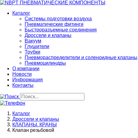
Перейти
к
Каталог
основному
Системы подготовки воздуха
содержанию
Пневматические фитинги
Быстроразъемные соединения
Дроссели и клапаны
Вакуум
Глушители
Трубки
Пневмораспределители и соленоидные клапаны
Пневмоцилиндры
О компании
Новости
Информация
Контакты
Строка
Каталог
навигации
Дроссели и клапаны
КЛАПАНЫ. КРАНЫ
Клапан резьбовой