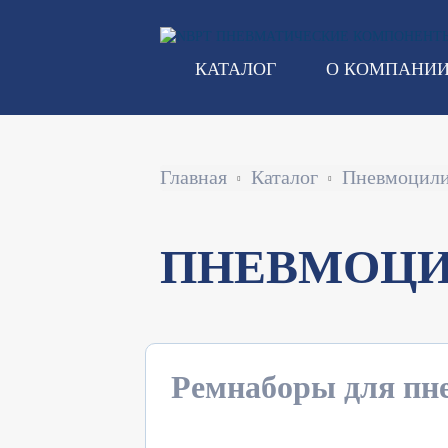
Перейти
к
cj2b серия
основному
КАТАЛОГ
О КОМПАНИ
содержанию
Строка
Главная
Каталог
Пневмоцил
навигации
ПНЕВМОЦИ
Ремнаборы для пн